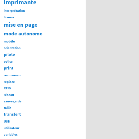
imprimante
interprétation
licence
mise en page
mode autonome
modèle
orientation
pilote
police
print
recto verso
replace
RFID
réseau
sauvegarde
taille
transfert
USB
utilisateur
variables