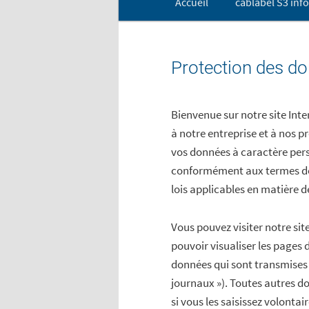
Accueil
cablabel S3 inf
Aller au contenu principal
Aller au contenu secondai
Protection des d
Bienvenue sur notre site Inte
à notre entreprise et à nos p
vos données à caractère perso
conformément aux termes de l
lois applicables en matière 
Vous pouvez visiter notre si
pouvoir visualiser les pages d
données qui sont transmises p
journaux »). Toutes autres d
si vous les saisissez volontai