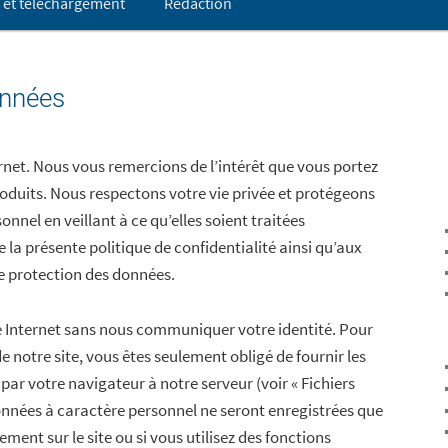
o et téléchargement
Rédaction
re
onnées
rnet. Nous vous remercions de l’intérêt que vous portez
roduits. Nous respectons votre vie privée et protégeons
nnel en veillant à ce qu’elles soient traitées
a présente politique de confidentialité ainsi qu’aux
de protection des données.
te Internet sans nous communiquer votre identité. Pour
e notre site, vous êtes seulement obligé de fournir les
ar votre navigateur à notre serveur (voir « Fichiers
onnées à caractère personnel ne seront enregistrées que
rement sur le site ou si vous utilisez des fonctions