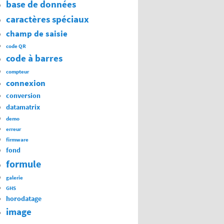
base de données
caractères spéciaux
champ de saisie
code QR
code à barres
compteur
connexion
conversion
datamatrix
demo
erreur
firmware
fond
formule
galerie
GHS
horodatage
image