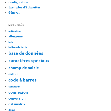
Configuration
Exemples d'étiquettes
Général
MOTS-CLÉS
activation
allergène
bak
balises de texte
base de données
caractères spéciaux
champ de saisie
code QR
code à barres
compteur
connexion
conversion
datamatrix
demo