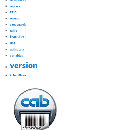
recto verso
replace
RFID
réseau
sauvegarde
taille
transfert
USB
utilisateur
variables
version
échenillage