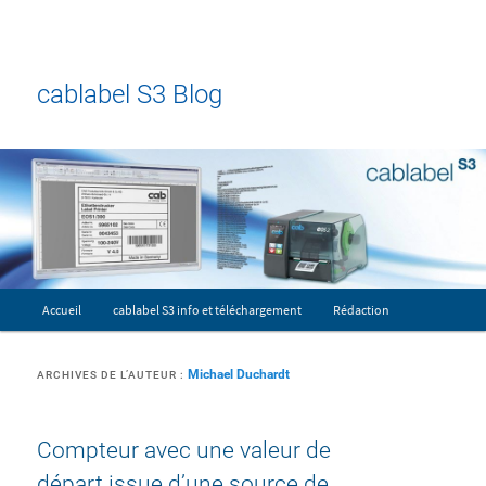
cablabel S3 Blog
Menu principal
Accueil
cablabel S3 info et téléchargement
Rédaction
Aller au contenu principal
Aller au contenu secondaire
Michael Duchardt
ARCHIVES DE L’AUTEUR :
Compteur avec une valeur de
départ issue d’une source de